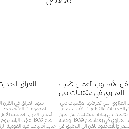
قصص
في الأسلوب: أعمال ضياء
العراق الحديث
العزاوي في مقتنيات دبي
ء العزاوي التي تعرضها "مقتنيات دبي"
شهد العراق في القرن ال
ّق المحطات والتطورات الأساسية في
المجموعات الفنّية، فبعد
انطلقت في بداية الستينيات من القرن
أعقاب الحرب العالمية الأولى
العشرين. وُلد العزاوي في بغداد عام 1939، وحمله
عام 1932، عجّت البلاد
ر واللامحدود للفن إلى التحليق في
جديد أصبحت فيه القومية الرؤي