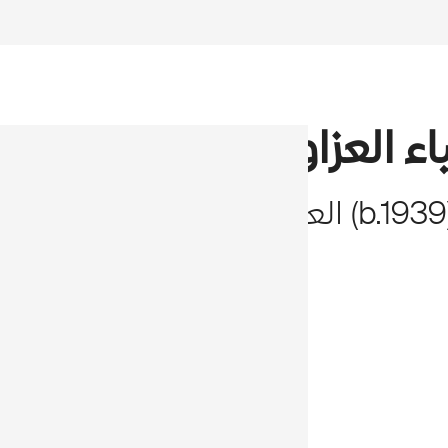
ء العزاوي
1939
b.
(
العراق