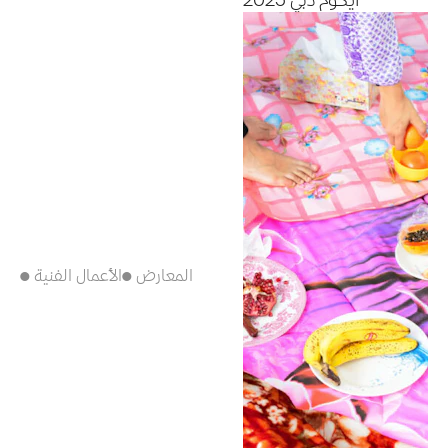
آيكوم دبي 2025
● المعارض
● الأعمال الفنية