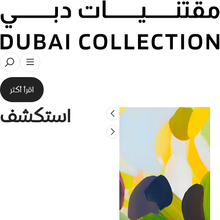
مقتنيات دبي
● عن
اقرأ أكثر
استكشف