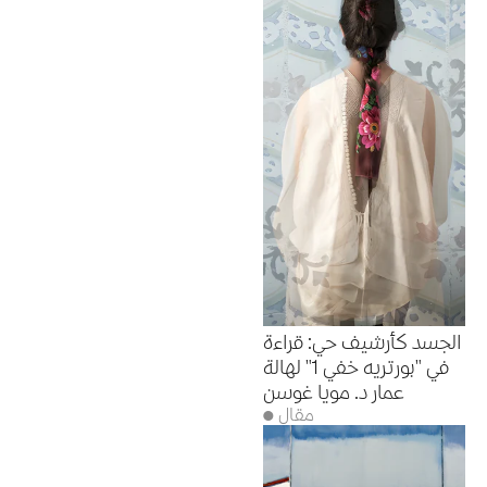
الجسد كأرشيف حي: قراءة
في "بورتريه خفي 1" لهالة
عمار د. مويا غوسن
● مقال