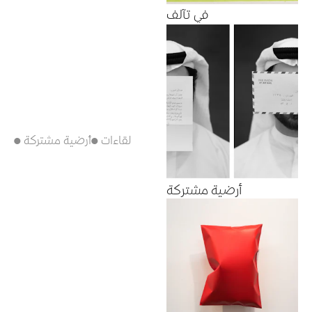
في تآلف
● لقاءات
● أرضية مشتركة
أرضية مشتركة