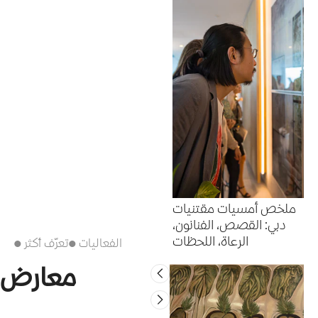
ملخص أمسيات مقتنيات
دبي: القصص، الفنانون،
الرعاة، اللحظات
● الفعاليات
● تعرّف أكثر
معارض