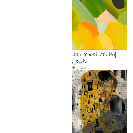
إيقاعات العودة: منظر
طبيعي
● مقال