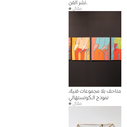
نشر الفن.
● مقال
متاحف بلا مجموعات فنية،
نموذج الـكونستهالي
● مقال