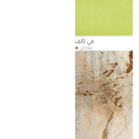
في تآلف
● معرض