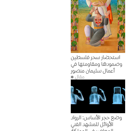
استحضار سحر فلسطين
وصمودها ومقاومتها في
أعمال سليمان منصور
● مقال
وضع حجر الأساس: الرواد
الأوائل للمشهد الفني