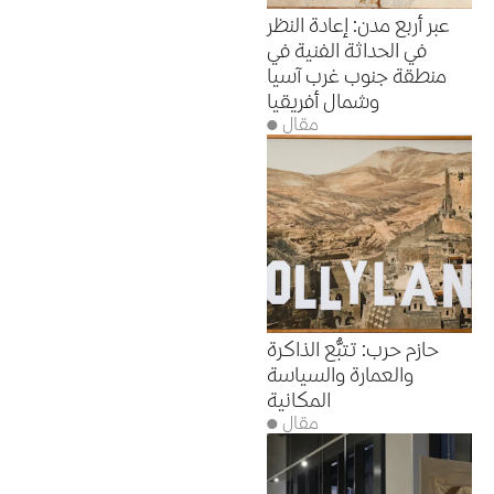
عبر أربع مدن: إعادة النظر
في الحداثة الفنية في
منطقة جنوب غرب آسيا
وشمال أفريقيا
● مقال
حازم حرب: تتبُّع الذاكرة
والعمارة والسياسة
المكانية
● مقال