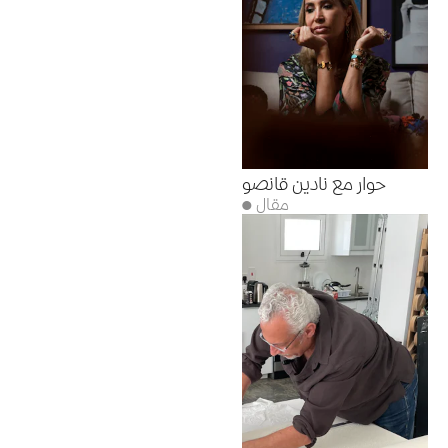
حوار مع نادين قانصو
● مقال