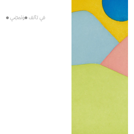
● في تآلف
● وَنَمضِي