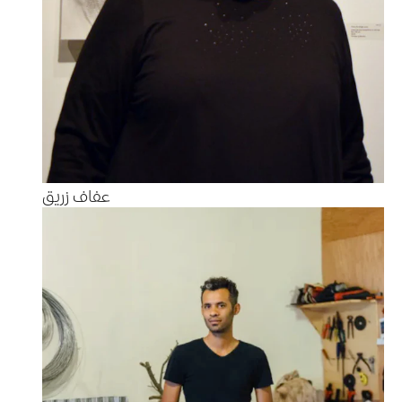
عفاف زريق