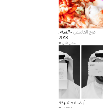
فرح القاسمي
–
الغداء
,
2018
● عمل فني
أرضية مشتركة
● معرض