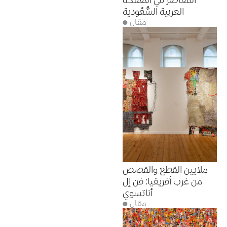
المعاصر في المملكة
العربية السُّعُودية
● مقال
ملايين القطع والقصص
من غرب أفريقيا: فن إل
أناتسوي
● مقال