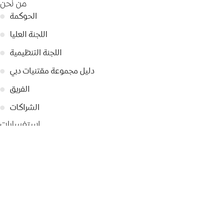
من نحن
الحوكمة
●
اللجنة العليا
●
اللجنة التنظيمية
●
دليل مجموعة مقتنيات دبي
●
الفريق
●
الشراكات
●
استفسارات
تواصل معنا
●
تصريحات صحفية
●
أبرز الأخبار
●
سياسة الخصوصية
●
© 2026 Dubai Collection
إعدادات ملفات تعريف الارتباط