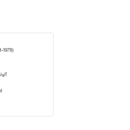
3–1978)
ألوا
ht