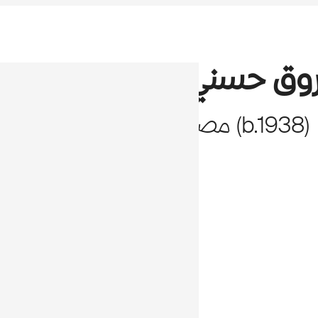
روق حسني
)
1938
b.
(
مصر