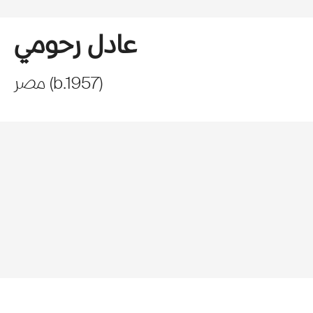
عادل رحومي
)
1957
b.
(
مصر