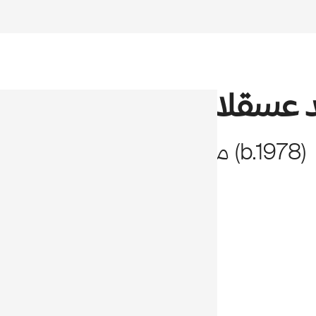
 عسقلاني
)
1978
b.
(
مصر