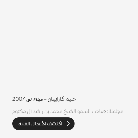
حليم كارابيبان –
ميناء نو
, 2007
مجاملة: صاحب السمو الشيخ محمد بن راشد آل مكتوم
اكتشف الأعمال الفنية