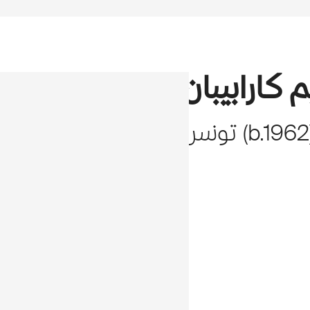
 كارابيبان
1962
b.
(
تونس