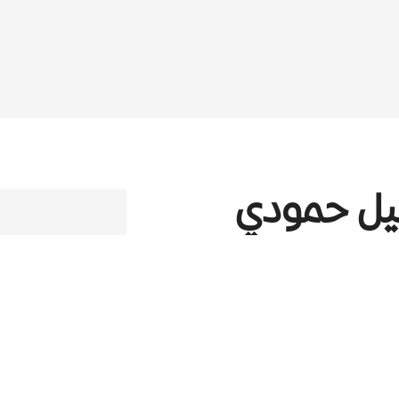
ل حمودي
)
2003
–
1924
(