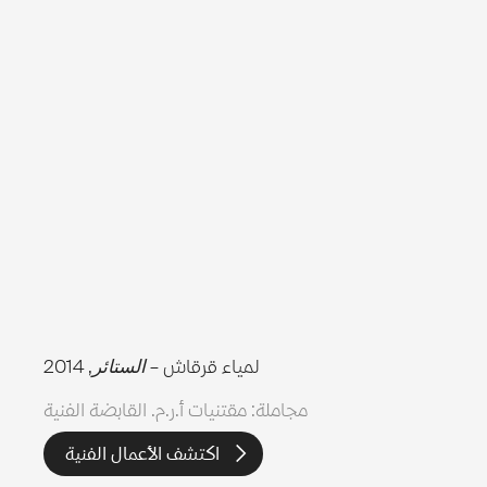
لمياء قرقاش –
الستائر
, 2014
مجاملة: مقتنيات أ.ر.م. القابضة الفنية
اكتشف الأعمال الفنية