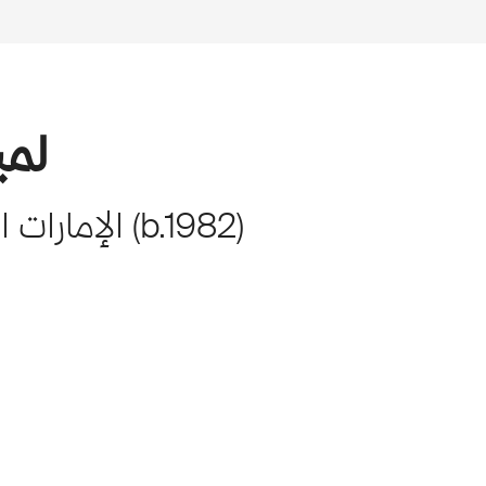
لمي
)
1982
b.
(
الإمارات ا