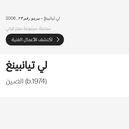
لي تيانبينغ –
بيزيتو رقم ٢٣
, 2006
مجاملة: مجموعة معتز قباني
اكتشف الأعمال الفنية
لي تيانبينغ
)
1974
b.
(
الصين