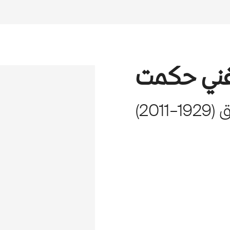
ني حكمت
ق
(
1929
–
2011
)