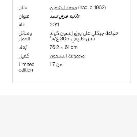
(Iraq, b. 1962)
محمد الشمري
فنان
ثلاثية فرق تسد
عنوان
2011
عام
طباعة جيكلي على ورق إبسون كولد
وسائل
برس طبيعي، 305 غ/م²
العمل
76.2 × 61 cm
أبعاد
مجموعة السلمون
كفيل
1 من 7
Limited
edition