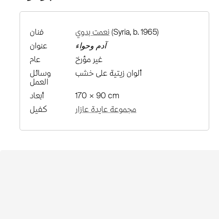
(Syria, b. 1965)
نعمت بدوي
فنان
آدم وحواء
عنوان
غير مؤرخ
عام
ألوان زيتية على خشب
وسائل
العمل
170 × 90 cm
أبعاد
مجموعة عايدة عازار
كفيل