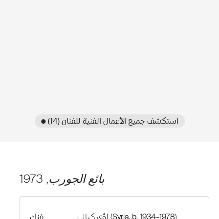
● استكشف جميع الأعمال الفنية للفنان (14)
بائع الجورب
, 1973
(Syria, b. 1934–1978)
لؤي كيالي
فنان