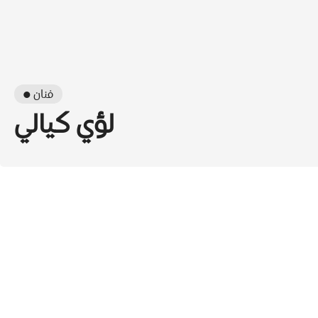
● فنان
لؤي كيالي