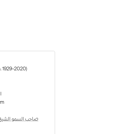
b. 1929–2020)
ا
cm
صاحب السمو الشيخ 