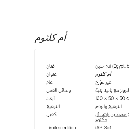
أم كلثوم
(Egypt, 
آدم حنين
فنان
أم كلثوم
عنوان
غير مؤرخ
عام
لبرونز مع باتينا بنية
وسائل العمل
160 × 50 × 50 
أبعاد
التوقيع والرقم
التوقيع
محمد بن راشد آل
كفيل
مكتوم
Limited edition
(AP: 3×)