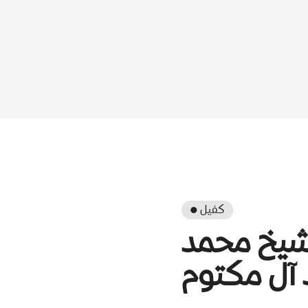
● كفيل
شيخ محمد
 آل مكتوم