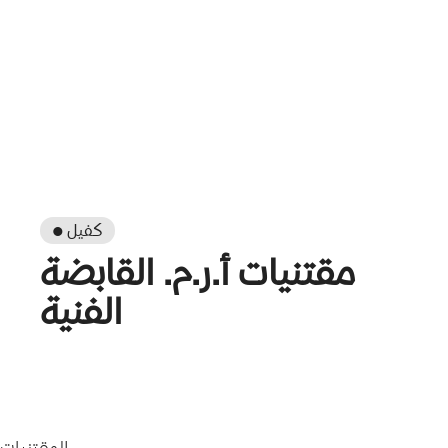
● كفيل
مقتنيات أ.ر.م. القابضة
الفنية
المقتنيات