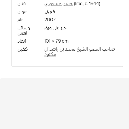
(Iraq, b. 1944)
حسن مسعودي
فنان
الجبل
عنوان
2007
عام
حبر على ورق
وسائل
العمل
101 × 79 cm
أبعاد
صاحب السمو الشيخ محمد بن راشد آل
كفيل
مكتوم