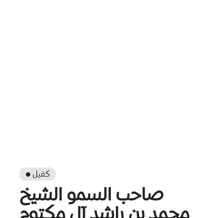
● كفيل
صاحب السمو الشيخ
محمد بن راشد آل مكتوم