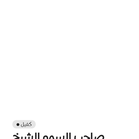
● كفيل
صاحب السمو الشيخ