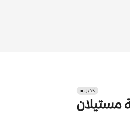
● كفيل
 مستيلان