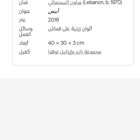
(Lebanon, b. 1970)
مراون السحمراني
فنان
أبيض
عنوان
2018
عام
ألوان زيتية على قماش
وسائل
العمل
40 × 30 × 3 cm
أبعاد
مجموعة راينر وإيزابيل نوهرا
كفيل