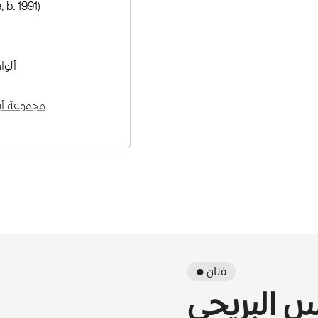
, b. 1991)
ألوا
مجموعة أبر
● فنان
س البريحي