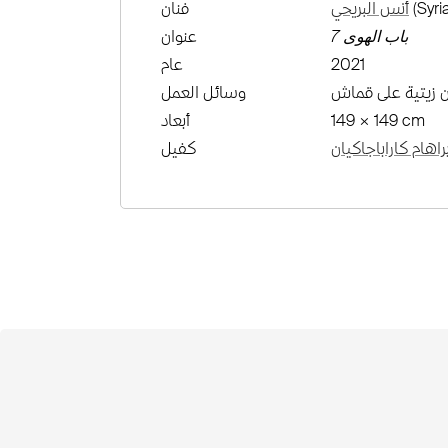
(Syria
أنس البريحي
فنان
باب الهوى 7
عنوان
2021
عام
ن زيتية على قماش
وسائل العمل
149 × 149 cm
أبعاد
اهام كاراباجاكيان
كفيل