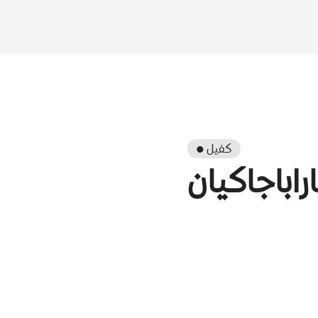
● كفيل
راباجاكيان