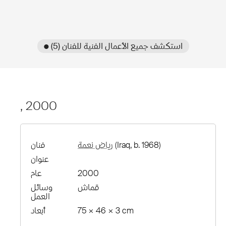
● استكشف جميع الأعمال الفنية للفنان (5)
, 2000
(Iraq, b. 1968)
رياض نعمة
فنان
عنوان
2000
عام
قماش
وسائل
العمل
75 × 46 × 3 cm
أبعاد