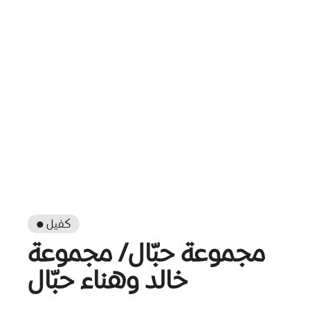
● كفيل
مجموعة حبّال/ مجموعة
خالد وهناء حبّال