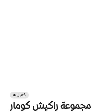
● كفيل
مجموعة راكيش كومار