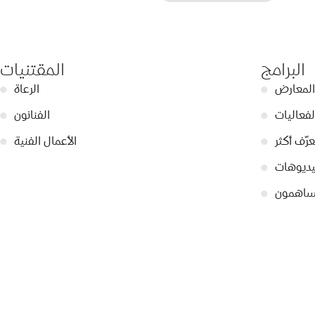
البرامج
المقتنيات
المعارض
●
الرعاة
●
لفعاليات
●
الفنانون
●
عرّف أكثر
●
الأعمال الفنية
●
ديوهات
●
ساهمون
●
© 2026 Dubai Collection
إعدادات ملفات تعريف الارتباط