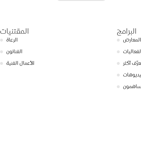
البرامج
المقتنيات
المعارض
●
الرعاة
●
لفعاليات
●
الفنانون
●
عرّف أكثر
●
الأعمال الفنية
●
ديوهات
●
ساهمون
●
© 2026 Dubai Collection
إعدادات ملفات تعريف الارتباط