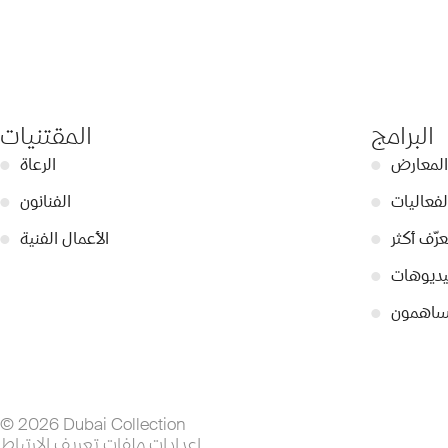
البرامج
المقتنيات
المعارض
●
الرعاة
●
لفعاليات
●
الفنانون
●
عرّف أكثر
●
الأعمال الفنية
●
ديوهات
●
ساهمون
●
© 2026 Dubai Collection
إعدادات ملفات تعريف الارتباط