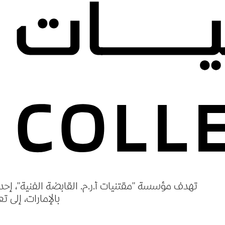
مجموعة تج
مؤلف
نشرت
تغير وجه ع
تهدف مؤسسة "مقتنيات أ.ر.م. القابضة الفنية"، إحد
بالإمارات، إلى ت