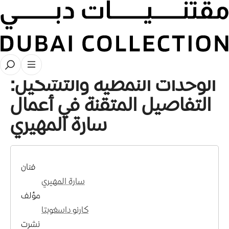
قصص
الوحدات النمطية والتشكيل:
التفاصيل المتقنة في أعمال
سارة المهيري
فنان
سارة المهيري
مؤلف
كارنو داسغوبتا
نشرت