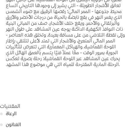
تعانق الأشجار الطويلة - التي يشير إلى وجودها التاريخي اتساع
محيط جذوعها - الممر المائي؛ رقصها الرقيق مع ضوء الشمس
الذي يغمر النهر في بقع نابضة بالحياة من درجات الأخضر والأزرق
والبرتقالي والأحمر. ويقع خلف الأشجار، صف من المباني البنية
ذات النوافذ الكهفية الداكنة يوجه عين المشاهد على طول النهر
وإلى نقطة التلاشي من على مسافة بعيدة. وتخلق هذه العناصر -
الممر المائي المتعرج، والأشجار التي تمتد لأعلى لتلتقي بإطار
اللوحة القماشية، والهياكل المعمارية التي تتعرض للتأثيرات
الجوية بمرور الوقت - معًا عملاً فنيًا يتسم بالعمق الهائل الذي
يحرك عين المشاهد عبر اللوحة القماشية: رحلة بصرية تعكس
الرحلة المادية المقترحة للمياه التي هي موضوع هذا المشهد.
المقتنيات
الرعاة
●
الفنانون
●