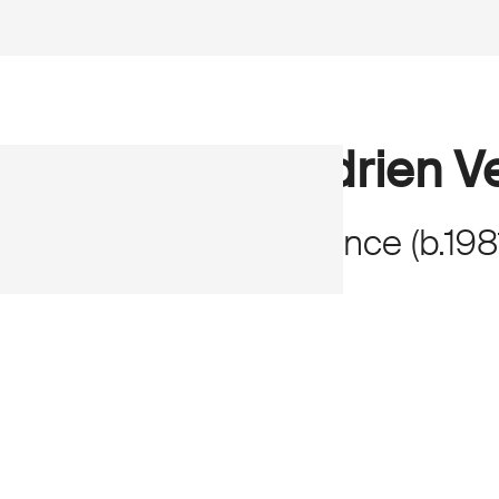
Adrien V
France
(
b.
198