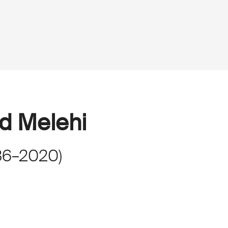
 Melehi
36
–
2020
)