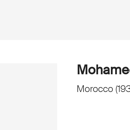
Mohamed
Morocco
(
19