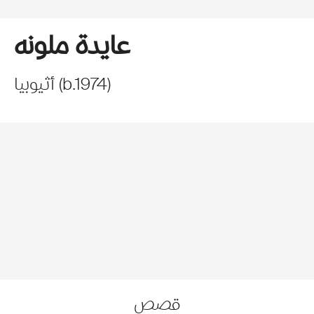
عايدة ملونه
)
1974
b.
(
أثيوبيا
قصص