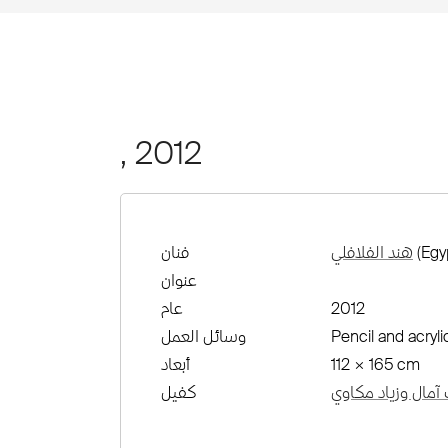
, 2012
(Egyp
هند الفلافلي
فنان
عنوان
2012
عام
Pencil and acryl
وسائل العمل
112 × 165 cm
أبعاد
آمال وزياد مكاوي
كفيل