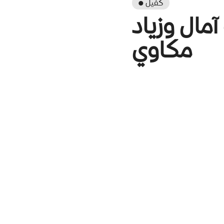
● كفيل
مال وزياد
مكاوي