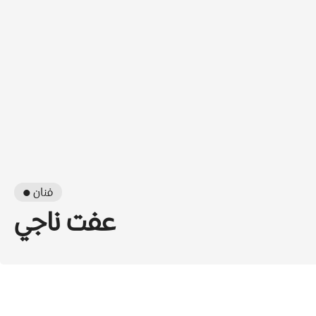
● فنان
عفت ناجي