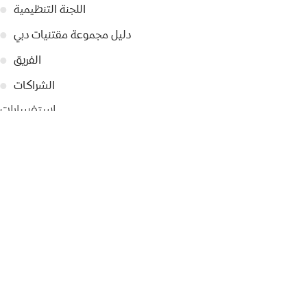
اللجنة التنظيمية
●
دليل مجموعة مقتنيات دبي
●
الفريق
●
الشراكات
●
استفسارات
تواصل معنا
●
تصريحات صحفية
●
أبرز الأخبار
●
سياسة الخصوصية
●
© 2026 Dubai Collection
إعدادات ملفات تعريف الارتباط
ابقوا على تواصل
التسجيل