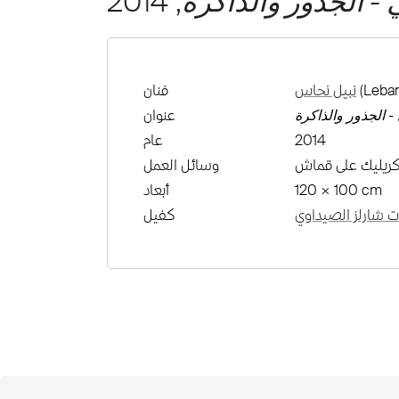
ني - الجذور والذاكرة
, 2014
(Leban
نبيل نحاس
فنان
ي - الجذور والذاكرة
عنوان
2014
عام
كريليك على قماش
وسائل العمل
120 × 100 cm
أبعاد
 شارلز الصيداوي
كفيل