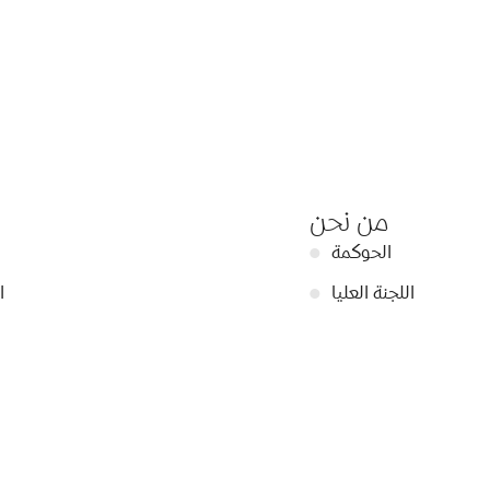
من نحن
الحوكمة
●
اللجنة العليا
●
ا
اللجنة التنظيمية
●
ت
 مجموعة مقتنيات دبي
●
في
الفريق
●
الم
الشراكات
●