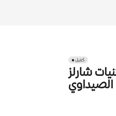
● كفيل
يات شارلز
الصيداوي