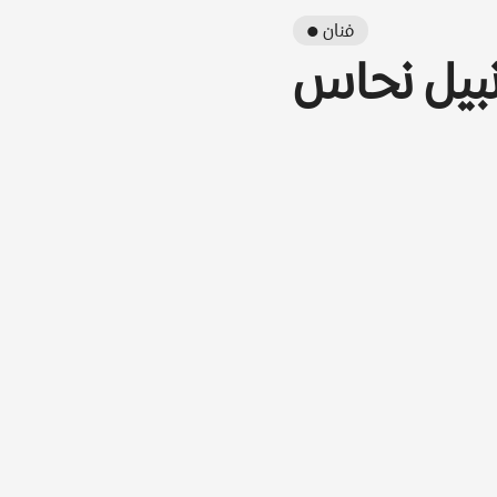
● فنان
بيل نحاس