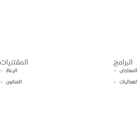
البرامج
المقتنيات
المعارض
●
الرعاة
●
لفعاليات
●
الفنانون
●
عرّف أكثر
●
الأعمال الفنية
●
ديوهات
●
ساهمون
●