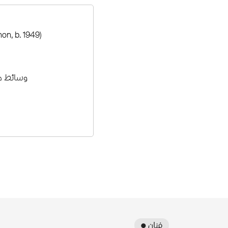
on, b. 1949)
وسائط م
● فنان