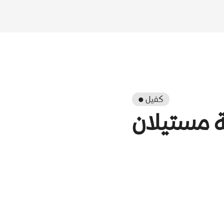
● كفيل
 مستيلان