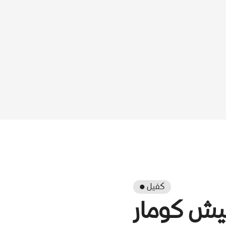
● كفيل
يش كومار