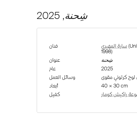
شِحنة
, 2025
(Uni
سارة المهيري
فنان
1998)
شِحنة
عنوان
2025
عام
 لوح كرتوني مقوى
وسائل العمل
40 × 30 cm
أبعاد
عة راكيش كومار
كفيل