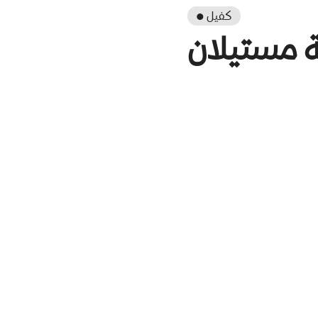
● كفيل
 مستيلان