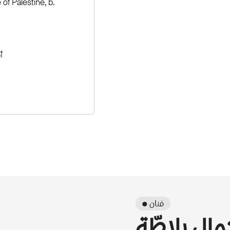
 of Palestine, b.
أ
● فنان
ال بلاطّة