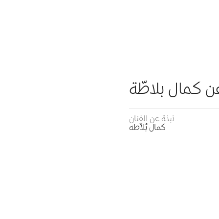
عن كمال بلاطّة
نبذة عن الفنان
كمال بُلاّطه