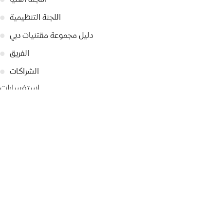
اللجنة التنظيمية
●
دليل مجموعة مقتنيات دبي
●
الفريق
●
الشراكات
●
استفسارات
تواصل معنا
●
تصريحات صحفية
●
أبرز الأخبار
●
سياسة الخصوصية
●
© 2026 Dubai Collection
إعدادات ملفات تعريف الارتباط
ابقوا على تواصل
التسجيل