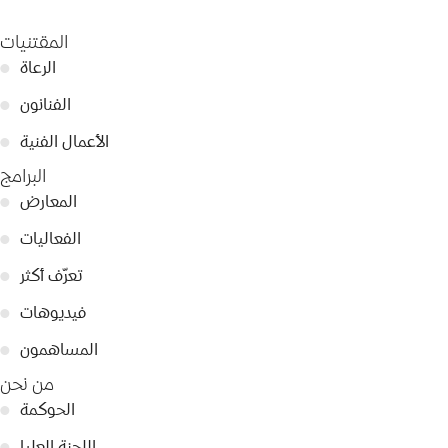
المقتنيات
الرعاة
●
الفنانون
●
الأعمال الفنية
●
البرامج
المعارض
●
الفعاليات
●
تعرّف أكثر
●
فيديوهات
●
المساهمون
●
من نحن
الحوكمة
●
اللجنة العليا
●