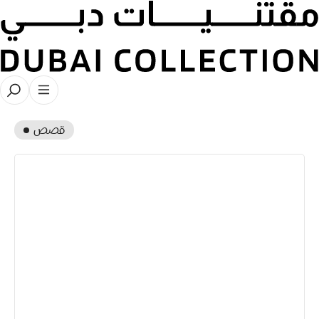
ايمي داوسون
قصص