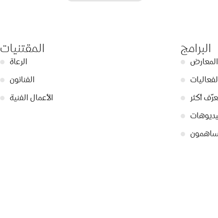
البرامج
المقتنيات
المعارض
●
الرعاة
●
لفعاليات
●
الفنانون
●
عرّف أكثر
●
الأعمال الفنية
●
ديوهات
●
ساهمون
●
© 2026 Dubai Collection
إعدادات ملفات تعريف الارتباط