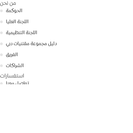
من نحن
الحوكمة
●
اللجنة العليا
●
اللجنة التنظيمية
●
دليل مجموعة مقتنيات دبي
●
الفريق
●
الشراكات
●
استفسارات
تواصل معنا
●
تصريحات صحفية
●
أبرز الأخبار
●
سياسة الخصوصية
●
© 2026 Dubai Collection
إعدادات ملفات تعريف الارتباط