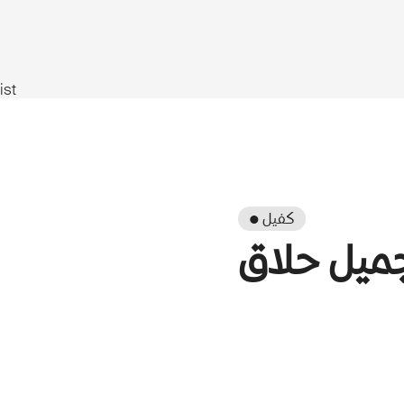
ist
● كفيل
ميل حلاق