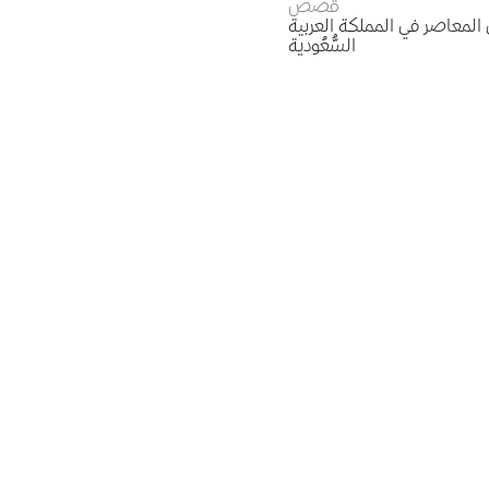
قصص
المعاصر في المملكة العربية
السُّعُودية
من نحن
الحوكمة
●
اللجنة العليا
●
ا
اللجنة التنظيمية
●
ت
 مجموعة مقتنيات دبي
●
في
الفريق
●
الم